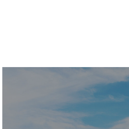
コ
ナ
092-558-3243
福岡県筑紫野市二日市の不動産・建設事業
ン
ビ
テ
ゲ
ン
ー
HOME
ツ
シ
不動産事業部
へ
ョ
建設事業部
ス
ン
会社案内
キ
に
グループ会社
ッ
移
採用情報